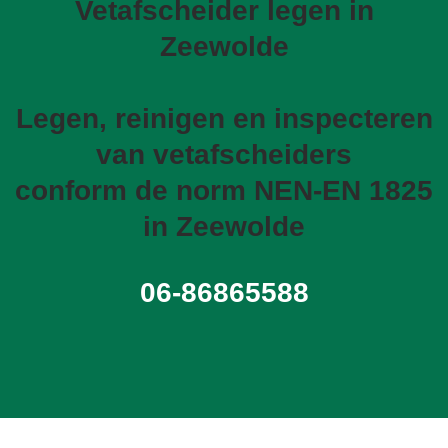
Vetafscheider legen in
Zeewolde
Legen, reinigen en inspecteren
van vetafscheiders
conform de norm NEN-EN 1825
in Zeewolde
06-86865588