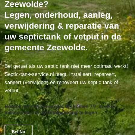
Zeewolde?
Legen, onderhoud, aanleg,
verwijdering & reparatie van
uw septictank of vetput in de
gemeente Zeewolde.
Bel gerust als uw septic tank niet meer optimaal werkt!
Septic-tank-service.nl leegt, installeert, repareert,
saneert (verwijdert) en renoveert uw septic tank of
vetput.
Horeca service Zeewolde: Wij komen 7/7, in elke
milieuzone, om de vetafscheider te legen.
Bel Nu