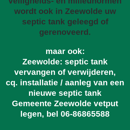
veiligheids- en milieunormen
wordt ook in Zeewolde uw
septic tank geleegd of
gerenoveerd.
maar ook:
Zeewolde: septic tank
vervangen of verwijderen,
cq. installatie / aanleg van een
nieuwe septic tank
Gemeente Zeewolde vetput
legen, bel
06-86865588