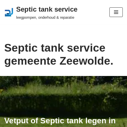
Septic tank service
Ga
leegpompen, onderhoud & reparatie
naar
de
inhoud
Septic tank service
gemeente Zeewolde.
Vetput of Septic tank legen in