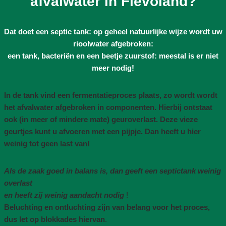
afvalwater in Flevoland?
Dat doet een septic tank: op geheel natuurlijke wijze wordt uw
rioolwater afgebroken:
een tank, bacteriën en een beetje zuurstof: meestal is er niet
meer nodig!
In de tank vind een fermentatieproces plaats, zo wordt wordt
het afvalwater afgebroken in componenten. Hierbij ontstaat
ook (in meer of mindere mate) geuroverlast. Deze vieze
geurtjes kunt u afvoeren met een pijpje. Dan heeft u hier
weinig tot geen last van!
Als de zaak goed in balans is, dan geeft een septictank weinig
overlast
en heeft zij weinig aandacht nodig
!
Beluchting en ontluchting zijn van belang voor het proces,
dus let op blokkades hiervan
.