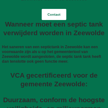
Contact
Wanneer moet een septic tank
verwijderd worden in Zeewolde
Het saneren van een septictank in Zeewolde kan een
voorwaarde zijn als u op het gemeenteriool van
Zeewolde wordt aangesloten, de septic tank tank heeft
dan tenslotte ook geen functie meer.
VCA gecertificeerd voor de
gemeente Zeewolde:
Duurzaam, conform de hoogste