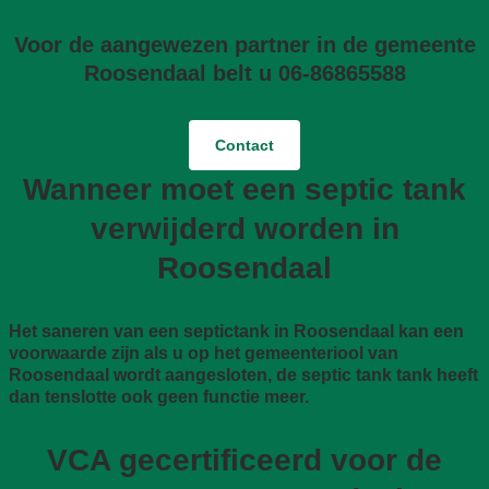
Voor de aangewezen partner in de gemeente
Roosendaal belt u 06-86865588
Contact
Wanneer moet een septic tank
verwijderd worden in
Roosendaal
Het saneren van een septictank in Roosendaal kan een
voorwaarde zijn als u op het gemeenteriool van
Roosendaal wordt aangesloten, de septic tank tank heeft
dan tenslotte ook geen functie meer.
VCA gecertificeerd voor de