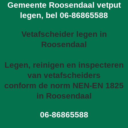
Gemeente Roosendaal vetput
legen, bel
06-86865588
Vetafscheider legen in
Roosendaal
Legen, reinigen en inspecteren
van vetafscheiders
conform de norm NEN-EN 1825
in Roosendaal
06-86865588