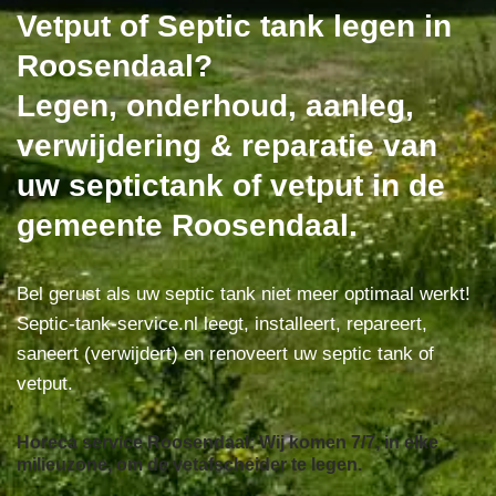
Vetput of Septic tank legen in
Roosendaal?
Legen, onderhoud, aanleg,
verwijdering & reparatie van
uw septictank of vetput in de
gemeente Roosendaal.
Bel gerust als uw septic tank niet meer optimaal werkt!
Septic-tank-service.nl leegt, installeert, repareert,
saneert (verwijdert) en renoveert uw septic tank of
vetput.
Horeca service Roosendaal: Wij komen 7/7, in elke
milieuzone, om de vetafscheider te legen.