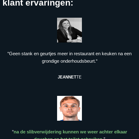
klant ervaringen:
“Geen stank en geurtjes meer in restaurant en keuken na een
grondige onderhoudsbeurt.“
JEANNET
TE
“
na de slibverwijdering kunnen we weer achter elkaar