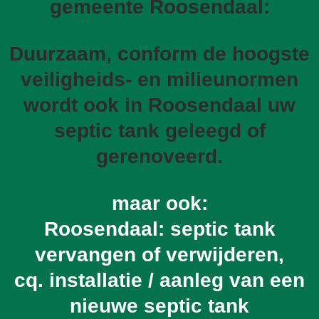
gemeente Roosendaal:
Duurzaam, conform de hoogste
veiligheids- en milieunormen
wordt ook in Roosendaal uw
septic tank geleegd of
gerenoveerd.
maar ook:
Roosendaal: septic tank
vervangen of verwijderen,
cq. installatie / aanleg van een
nieuwe septic tank