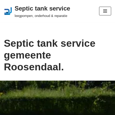
Septic tank service
Ga
leegpompen, onderhoud & reparatie
naar
de
inhoud
Septic tank service
gemeente
Roosendaal.