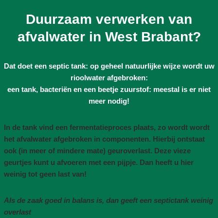
Duurzaam verwerken van
afvalwater in West Brabant?
Dat doet een septic tank: op geheel natuurlijke wijze wordt uw
rioolwater afgebroken:
een tank, bacteriën en een beetje zuurstof: meestal is er niet
meer nodig!
In de tank vind een fermentatieproces plaats, zo wordt wordt
het afvalwater afgebroken in componenten. Hierbij ontstaat
ook (in meer of mindere mate) geuroverlast. Deze vieze
geurtjes kunt u afvoeren met een pijpje. Dan heeft u hier
weinig tot geen last van!
Als de zaak goed in balans is, dan geeft een septictank weinig
overlast