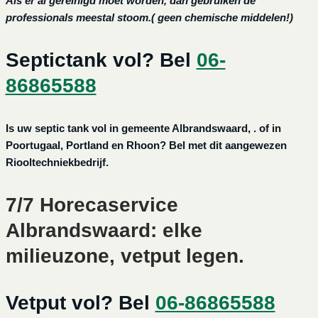
Als er al gereinigd moet worden, dan gebruiken de
professionals meestal stoom.( geen chemische middelen!)
Septictank vol? Bel
06-
86865588
Is uw septic tank vol in gemeente Albrandswaard, . of in
Poortugaal, Portland en Rhoon? Bel met dit aangewezen
Riooltechniekbedrijf.
7/7 Horecaservice
Albrandswaard: elke
milieuzone, vetput legen.
Vetput vol? Bel
06-86865588