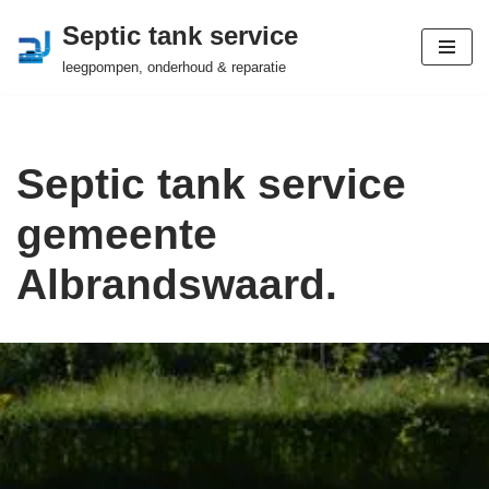
Septic tank service
Ga
leegpompen, onderhoud & reparatie
naar
de
inhoud
Septic tank service
gemeente
Albrandswaard.