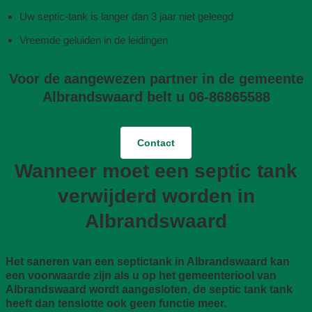
Uw septic-tank is langer dan 3 jaar niet geleegd
Vreemde geluiden in de leidingen
Voor de aangewezen partner in de gemeente
Albrandswaard belt u 06-86865588
Contact
Wanneer moet een septic tank
verwijderd worden in
Albrandswaard
Het saneren van een septictank in Albrandswaard kan
een voorwaarde zijn als u op het gemeenteriool van
Albrandswaard wordt aangesloten, de septic tank tank
heeft dan tenslotte ook geen functie meer.