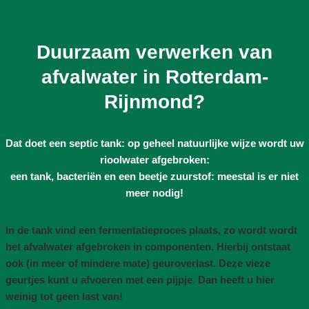
Duurzaam verwerken van
afvalwater in Rotterdam-
Rijnmond?
Dat doet een septic tank: op geheel natuurlijke wijze wordt uw
rioolwater afgebroken:
een tank, bacteriën en een beetje zuurstof: meestal is er niet
meer nodig!
In de tank vind een fermentatieproces plaats, zo wordt wordt
het afvalwater afgebroken in componenten. Hierbij ontstaat
ook (in meer of mindere mate) geuroverlast. Deze vieze
geurtjes kunt u afvoeren met een pijpje. Dan heeft u hier
weinig tot geen last van!