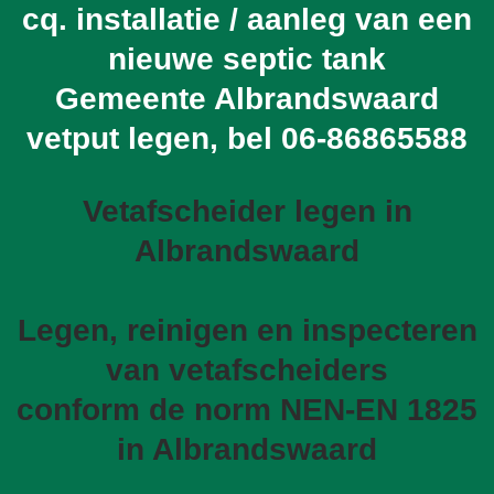
cq. installatie / aanleg van een
nieuwe septic tank
Gemeente Albrandswaard
vetput legen, bel
06-86865588
Vetafscheider legen in
Albrandswaard
Legen, reinigen en inspecteren
van vetafscheiders
conform de norm NEN-EN 1825
in Albrandswaard