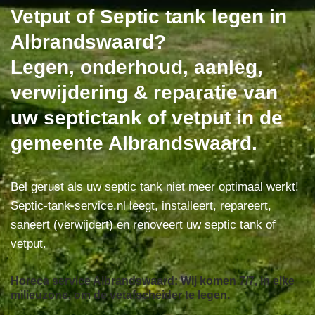
Vetput of Septic tank legen in
Albrandswaard?
Legen, onderhoud, aanleg,
verwijdering & reparatie van
uw septictank of vetput in de
gemeente Albrandswaard.
Bel gerust als uw septic tank niet meer optimaal werkt!
Septic-tank-service.nl leegt, installeert, repareert,
saneert (verwijdert) en renoveert uw septic tank of
vetput.
Horeca service Albrandswaard: Wij komen 7/7, in elke
milieuzone, om de vetafscheider te legen.